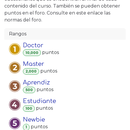
contenido del curso. También se pueden obtener
puntos en el foro. Consulte en este enlace las
normas del foro.
Rangos
Doctor
punto
s
10,000
Master
punto
s
2,000
Aprendiz
punto
s
500
Estudiante
punto
s
100
Newbie
punto
s
1