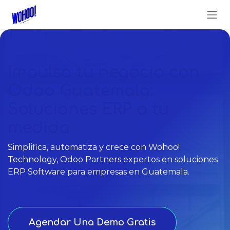
Ir al contenido
Impulsa tu negocio con
Odoo Guatemala
:
Soluciones
ERP
a tu
medida
Simplifica, automatiza y crece con Wohoo!
Technology, Odoo Partners expertos en soluciones
ERP Software para empresas en Guatemala.
Agendar Una Demo Gratis