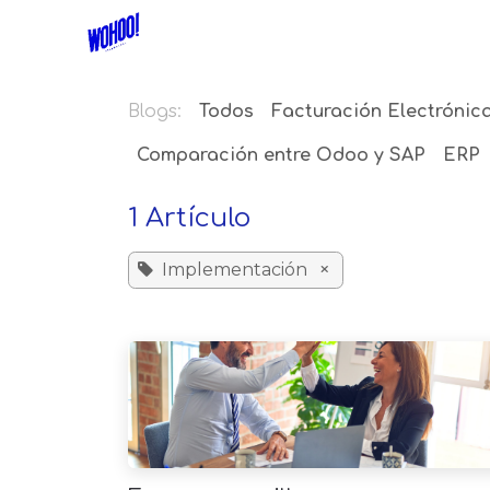
Ir al contenido
Inicio
Soluciones ERP
Modelo 
Blogs:
Todos
Facturación Electrónic
Comparación entre Odoo y SAP
ERP
1 Artículo
Implementación
×