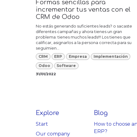
Formas sencillas para
incrementar tus ventas con el
CRM de Odoo
No estás generando suficientes leads? o sacaste
diferentes campañas y ahora tienes un gran
problema: tienes muchos leads!!! Los tienes que
calificar, asignarlos a la persona correcta para su
seguimien...
CRM
ERP
Empresa
Implementación
Odoo
Software
31/01/2022
Explore
Blog
Start
How to choose a
ERP?
Our company