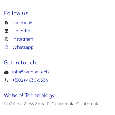
mediante la configuración, documentación y
pruebas, mientras absorbe todo el conocimiento
necesario para convertirse en un experto en
Follow us
Odoo a mediano plazo.
Facebook
LinkedIn
Instagram
Whatsapp
Get in touch
info@wohoo.tech
+(502) 4630-9534
Wohoo! Technology
12 Calle a 21-65 Zona 11, Guatemala, Guatemala